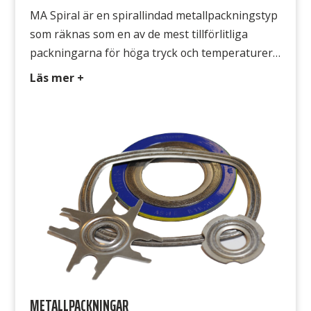
MA Spiral är en spirallindad metallpackningstyp
som räknas som en av de mest tillförlitliga
packningarna för höga tryck och temperaturer
som sträcker sig från höga ända ner till mycket
Läs mer +
låga. Packningstypen har ett stort
användningsområde och den finns också i
många olika utföranden och med många
materialkombinationer. Specialdimensioner och
värmeväxlar-utföranden kan tillverkas till
nästan vilken […]
METALLPACKNINGAR