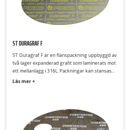
ST DURAGRAF F
ST Duragraf F är en flänspackning uppbyggd av
två lager expanderad grafit som laminerats mot
ett mellanlägg i 316L. Packningar kan stansas
och klippas med vanliga industriverktyg. En
Läs mer +
kostnadseffektiv packning där grafit önskas
användas. Avsedd för ST Duragraf F är
beständig mot de flesta media, exempelvis ånga,
hetvatten, alkalier, oljor, lösningsmedel,
syrgas,flytande syre samt syror […]