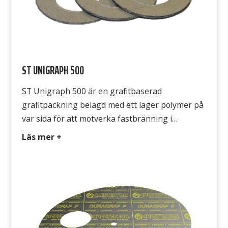
ST UNIGRAPH 500
ST Unigraph 500 är en grafitbaserad
grafitpackning belagd med ett lager polymer på
var sida för att motverka fastbränning i
flänsarna. packningar kan stansas och klippas
Läs mer +
med vanliga industriverktyg. En
kostnadseffektiv packning där grafit önskas
användas. ST Unigraph 500 är en grafitbaserad
grafitpackning belagd med ett lager polymer på
var sida för att motverka fastbränning […]