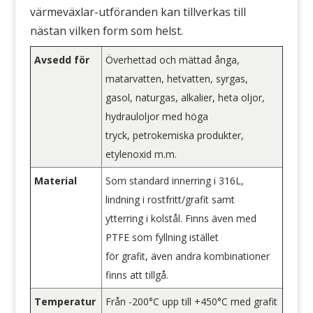
värmeväxlar-utföranden kan tillverkas till
nästan vilken form som helst.
Avsedd för
Överhettad och mättad ånga,
matarvatten, hetvatten, syrgas,
gasol, naturgas, alkalier, heta oljor,
hydrauloljor med höga
tryck, petrokemiska produkter,
etylenoxid m.m.
Material
Som standard innerring i 316L,
lindning i rostfritt/grafit samt
ytterring i kolstål. Finns även med
PTFE som fyllning istället
för grafit, även andra kombinationer
finns att tillgå.
Temperatur
Från -200°C upp till +450°C med grafit