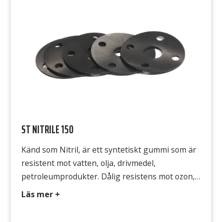
Draghållfasthet 5 MPa Gummits yta Båda
sidorna släta
ST NITRILE 150
Känd som Nitril, är ett syntetiskt gummi som är
resistent mot vatten, olja, drivmedel,
petroleumprodukter. Dålig resistens mot ozon,
solljus och utomhusapplikationer. Typ NBR 320
Läs mer +
Färg Svart Hårdhet 65° Shore A Densitet 1,4
g/cm3 Temperatur -20°C till +80°C