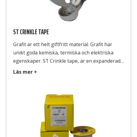
ST CRINKLE TAPE
Grafit är ett helt giftfritt material. Grafit har
unikt goda kemiska, termiska och elektriska
egenskaper. ST Crinkle tape, är en expanderad
grafit belagd med tejp, som är perfekt som
Läs mer +
flänspackningsmaterial och som används vid
höga temperaturer. ST Crinkle tape är försedd
med klister på ena sidan för lätt montage.
Avsedd för ST Crinkle tape är […]