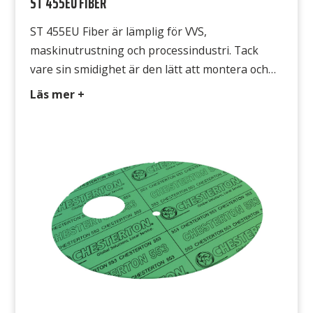
ST 455EU FIBER
ST 455EU Fiber är lämplig för VVS,
maskinutrustning och processindustri. Tack
vare sin smidighet är den lätt att montera och
den formar sig också mycket bra efter
Läs mer +
flänsarnas ojämnheter. ST 455EU Fiber är
godkänd för stadsgas, naturgas och gasol enligt
DVGW och för dricksvatten enligt KTW, samt
även FDA-godkänd. Avsedd för Lågtrycksånga,
kall- och varmvatten, […]