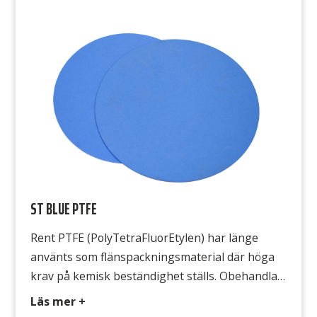
ST BLUE PTFE
Rent PTFE (PolyTetraFluorEtylen) har länge
använts som flänspackningsmaterial där höga
krav på kemisk beständighet ställs. Obehandlad
eller ofylld PTFE har dock nackdelen att den
Läs mer +
kallflyter, vilket innebär att packningen flyter ut