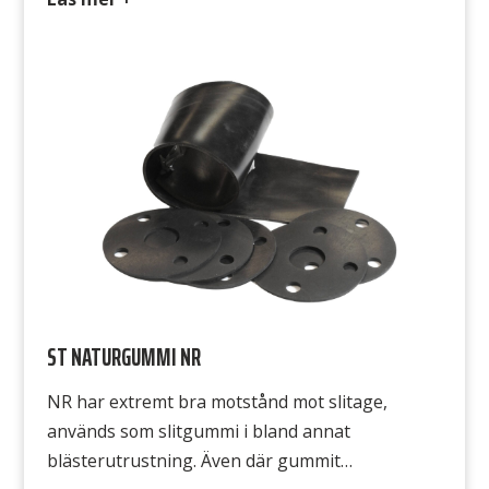
Hårdhet 45° Shore A Densitet 1,4 g/cm3
Temperatur -20°C till +80°C Draghållfasthet
16MPa, Grå variant 20 MPa
ST NATURGUMMI NR
NR har extremt bra motstånd mot slitage,
används som slitgummi i bland annat
blästerutrustning. Även där gummit