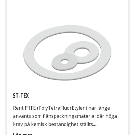
att den kallflyter, vilket innebär att packningen
flyter ut under påverkan från flänstrycket. Detta
uppträdande är speciellt markant vid förhöjd
temperatur, till slut finns inga bultkrafter kvar
och det börjar läcka. Avsedd för […]
ST-TEX
Rent PTFE (PolyTetraFluorEtylen) har länge
använts som flänspackningsmaterial där höga
krav på kemisk beständighet ställts.
Obehandlad eller ofylld PTFE har dock nackdelen
Läs mer +