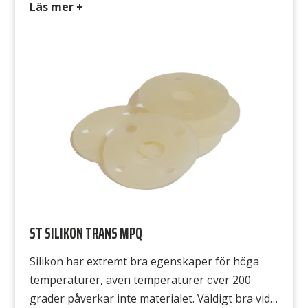
kontinuerligt utsätts för friktion. Typ NR 334
Läs mer +
Färg Svart Hårdhet 60° Shore A Densitet 1,4
g/cm3 Temperatur -25°C till +80°C
Draghållfasthet 12 MPa Gummits yta Båda
sidorna släta
ST SILIKON TRANS MPQ
Silikon har extremt bra egenskaper för höga
temperaturer, även temperaturer över 200
grader påverkar inte materialet. Väldigt bra vid