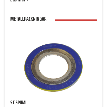
att den kallflyter, vilket innebär att packningen
flyter ut under påverkan från flänstrycket. Detta
METALLPACKNINGAR
uppträdande är speciellt markant vid förhöjd
temperatur, till slut finns inga bultkrafter kvar
och det börjar läcka. Avsedd för […]
ST SPIRAL