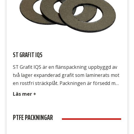
ST GRAFIT IQS
ST Grafit IQS är en flänspackning uppbyggd av
två lager expanderad grafit som laminerats mot
en rostfri sträckplåt. Packningen är försedd med
antisticker beläggning på bägge sidor, som gör
Läs mer +
att den är mycket enkel att demontera. ST Grafit
IQS kan stansas och klippas med vanliga
PTFE PACKNINGAR
verktyg och minimerar skärskador på händer.
Avsedd för ST Grafit […]