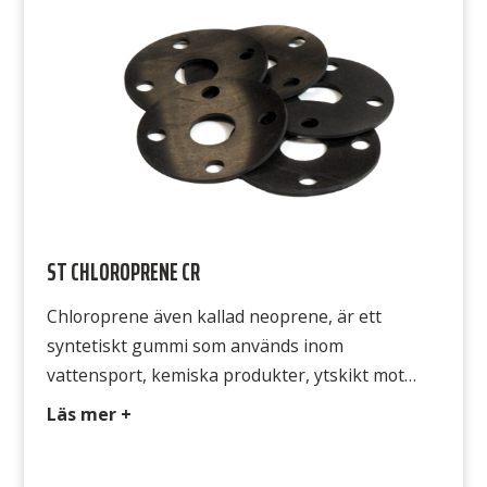
ST CHLOROPRENE CR
Chloroprene även kallad neoprene, är ett
syntetiskt gummi som används inom
vattensport, kemiska produkter, ytskikt mot
oljor, stötdämpande, värmeisolerande. Typ CR
Läs mer +
328 Färg Svart Hårdhet 65° Shore A Densitet 1,4
g/cm3 Temperatur -20°C till +80°C