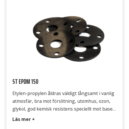
Draghållfasthet 5 MPa Gummits yta Båda
sidorna släta
ST EPDM 150
Etylen-propylen åldras väldigt långsamt i vanlig
atmosfär, bra mot förslitning, utomhus, ozon,
glykol, god kemisk resistens speciellt mot baser,
mjuk vid låga temperaturer, bra mot hetvatten
Läs mer +
och viss ånga. Typ EPDM/SBR 322 Färg Svart