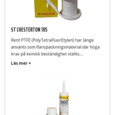
ST CHESTERTON 185
Rent PTFE (PolyTetraFluorEtylen) har länge
använts som flänspackningsmaterial där höga
krav på kemisk beständighet ställts.
Obehandlad eller ofylld PTFE har dock nackdelen
Läs mer +
att den kallflyter, vilket innebär att packningen
flyter ut under påverkan från flänstrycket. Detta
uppträdande är speciellt markant vid förhöjd
temperatur, till slut finns inga bultkrafter kvar
och det börjar läcka Avsedd för […]