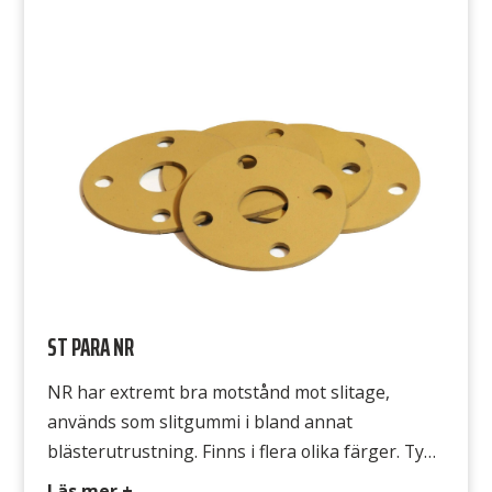
material. Typ FKM 324 Färg Svart Hårdhet 75°
Shore A Densitet 1,5 g/cm3 Temperatur -15°C
till +250°C Draghållfasthet 13 MPa Gummits yta
Båda sidorna släta
ST PARA NR
NR har extremt bra motstånd mot slitage,
används som slitgummi i bland annat
blästerutrustning. Finns i flera olika färger. Typ
NR 330,331,332,333 Färg Beige, Grå, Röd, Gul
Läs mer +