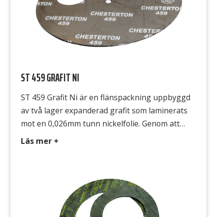
ST 459 GRAFIT NI
ST 459 Grafit Ni är en flänspackning uppbyggd
av två lager expanderad grafit som laminerats
mot en 0,026mm tunn nickelfolie. Genom att
välja en kärna av nickel istället för rostfritt stål
Läs mer +
kan grafiten lamineras med minimal mängd
adhesiv. Nickelfolien gör också att packningar
kan stansas och klippas med vanliga verktyg,
minimerar skärskador på händer. Avsedd […]