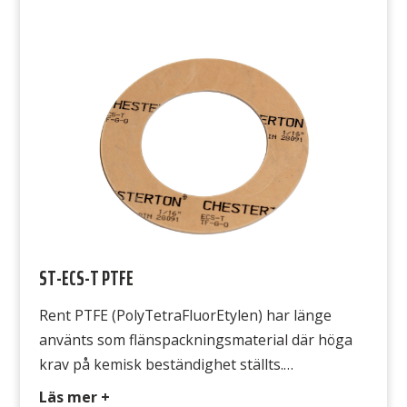
under påverkan från flänstrycket. Detta
uppträdande är speciellt markant vid förhöjd
temperatur, till slut finns inga bultkrafter kvar
och det börjar läcka. ST Blue […]
ST-ECS-T PTFE
Rent PTFE (PolyTetraFluorEtylen) har länge
använts som flänspackningsmaterial där höga
krav på kemisk beständighet ställts.
Obehandlad eller ofylld PTFE har dock nackdelen
Läs mer +