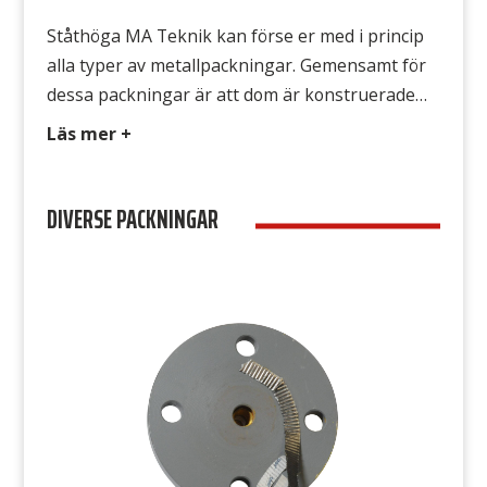
Ståthöga MA Teknik kan förse er med i princip
alla typer av metallpackningar. Gemensamt för
dessa packningar är att dom är konstruerade
för höga tryck och ofta även för höga
Läs mer +
temperaturer. Finns i flera andra olika varianter,
ställ frågan till oss så tittar vi på det.
DIVERSE PACKNINGAR
Kopparringar Används i VVS, olja och
hydrauliksystem m.m. Aluminiumringar […]