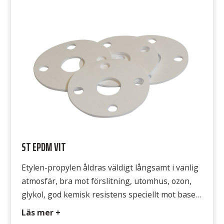
Hårdhet 65° Shore A Densitet 1,4 g/cm3
Temperatur -30°C till +100°C Draghållfasthet 5
MPa Gummits yta Båda sidorna släta
ST EPDM VIT
Etylen-propylen åldras väldigt långsamt i vanlig
atmosfär, bra mot förslitning, utomhus, ozon,
glykol, god kemisk resistens speciellt mot baser,
mjuk vid låga temperaturer, bra mot hetvatten
Läs mer +
och viss ånga. Typ EPDM/SBR 323 Färg Vit