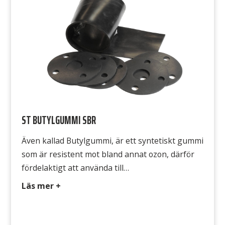
ST BUTYLGUMMI SBR
Även kallad Butylgummi, är ett syntetiskt gummi
som är resistent mot bland annat ozon, därför
fördelaktigt att använda till
utomhuskonstruktioner. Typ SBR/NR 326 Färg
Läs mer +
Svart Hårdhet 70° Shore A Densitet 1,5 g/cm3
Temperatur -20°C till +70°C Draghållfasthet 3
MPa Gummits yta Båda sidorna släta