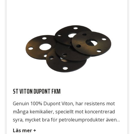
Hårdhet 65° Shore A Densitet 1,4 g/cm3
Temperatur -30°C till +100°C Draghållfasthet 5
MPa Gummits yta Båda sidorna släta
ST VITON DUPONT FKM
Genuin 100% Dupont Viton, har resistens mot
många kemikalier, speciellt mot koncentrerad
syra, mycket bra för petroleumprodukter även
vid högre temperaturer. Välkänt och säkert
Läs mer +