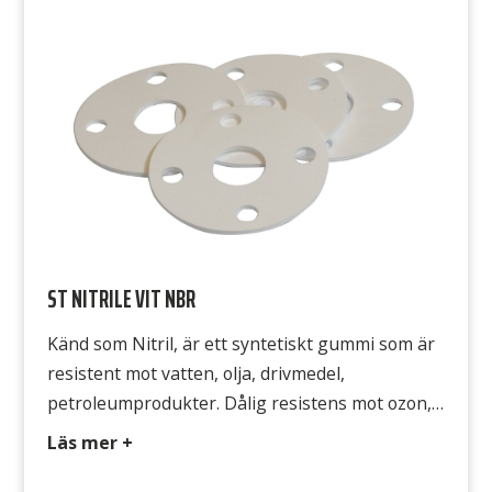
Draghållfasthet 5 MPa Gummits yta Båda
sidorna släta
ST NITRILE VIT NBR
Känd som Nitril, är ett syntetiskt gummi som är
resistent mot vatten, olja, drivmedel,
petroleumprodukter. Dålig resistens mot ozon,
solljus och utomhusapplikationer. Typ CR 321
Läs mer +
Färg Vit Hårdhet 60° Shore A Densitet 1,55
g/cm3 Temperatur -35°C till +110°C