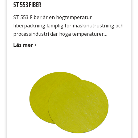
ST 553 FIBER
ST 553 Fiber är en högtemperatur
fiberpackning lämplig för maskinutrustning och
processindustri där höga temperaturer
förekommer. ST 553 Fiber är i första hand
Läs mer +
framtagen för att vara bra för miljön. Tack vare
sin smidighet är den lätt att montera och den
formar sig också mycket bra efter flänsarnas
ojämnheter. Avsedd för Lågtrycksånga, kall- och
varmvatten, […]