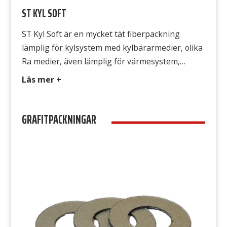
ST KYL SOFT
ST Kyl Soft är en mycket tät fiberpackning
lämplig för kylsystem med kylbärarmedier, olika
Ra medier, även lämplig för värmesystem,
kompressorsystem, även andra applikationer
Läs mer +
inom sjöfart och bilindustri. Tack och den formar
sig också mycket bra efter flänsarnas
GRAFITPACKNINGAR
ojämnheter. Väldigt gastät, har en specifik leak
rate på 0,009 enligt DIN3535-6 att jämföra med
”vanliga” fiberpackningar […]