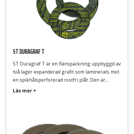
ST DURAGRAF T
ST Duragraf T är en flänspackning uppbyggd av
två lager expanderad grafit som laminerats mot
en spikhålsperforerad rostfri plåt. Den är
beständig mot de flesta media, exempelvis ånga,
Läs mer +
hetvatten, alkalier, oljor, lösningsmedel, syrgas,
flytande syre samt syror med undantag för
starkt oxiderande media som salpetersyra,
koncentrerad svavelsyra och heta
permanganater / kromater. Avsedd för ST […]