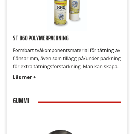
ST 860 POLYMERPACKNING
Formbart tvåkomponentsmaterial för tätning av
flänsar mm, även som tillägg på/under packning
för extra tätningsförstärkning. Man kan skapa
extremt tunna packningsfilmer. För alla typer av
Läs mer +
tätningsförband. Polymerpackningen fastnar
aldrig på flänsarna vilket medger enkelt de-
GUMMI
montage. Tätar hålrum och repor med djup upp
till 6 mm. Avsedd för ST 860 Polymerpackning är
avsedd för att skapa […]