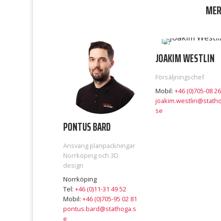
MER
JOAKIM WESTLIN
Försäljningschef
Mobil:
+46 (0)705-08 26
joakim.westlin@statho
se
PONTUS BARD
Ansvarig planpackningar
Norrköping och 3D
design
Norrköping
Tel:
+46 (0)11-31 49 52
Mobil:
+46 (0)705-95 02 81
pontus.bard@stathoga.s
e