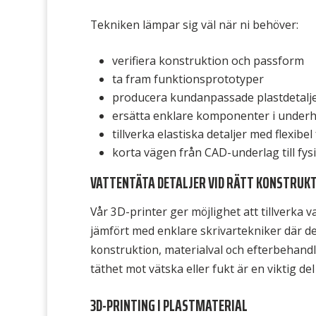
Tekniken lämpar sig väl när ni behöver:
verifiera konstruktion och passform
ta fram funktionsprototyper
producera kundanpassade plastdetalj
ersätta enklare komponenter i underh
tillverka elastiska detaljer med flexibe
korta vägen från CAD-underlag till fy
VATTENTÄTA DETALJER VID RÄTT KONSTRUKT
Vår 3D-printer ger möjlighet att tillverka v
jämfört med enklare skrivartekniker där det
konstruktion, materialval och efterbehandli
täthet mot vätska eller fukt är en viktig de
3D-PRINTING I PLASTMATERIAL