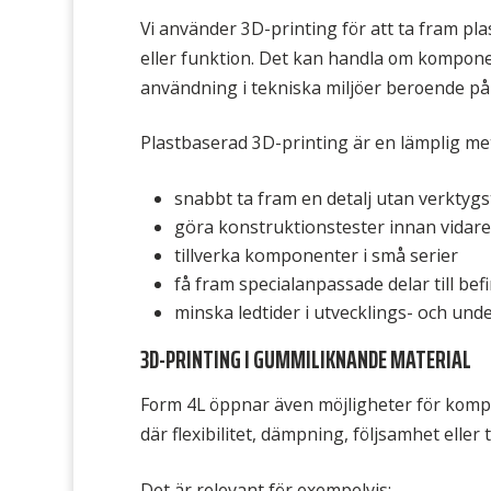
Vi använder 3D-printing för att ta fram pla
eller funktion. Det kan handla om komponen
användning i tekniska miljöer beroende på 
Plastbaserad 3D-printing är en lämplig me
snabbt ta fram en detalj utan verktygs
göra konstruktionstester innan vidar
tillverka komponenter i små serier
få fram specialanpassade delar till bef
minska ledtider i utvecklings- och und
3D-PRINTING I GUMMILIKNANDE MATERIAL
Form 4L öppnar även möjligheter för komp
där flexibilitet, dämpning, följsamhet eller
Det är relevant för exempelvis: