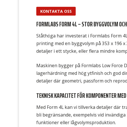
KONTAKTA OSS
FORMLABS FORM 4L – STOR BYGGVOLYM OCH
Ståthöga har investerat i Formlabs Form 4
printing med en byggvolym på 353 x 196 x 3
detaljer i ett stycke, eller flera mindre k
Maskinen bygger på Formlabs Low Force Di
lagerhärdning med hög ytfinish och god di
detaljer där geometri, passform och reprodu
TEKNISK KAPACITET FÖR KOMPONENTER MED
Med Form 4L kan vi tillverka detaljer där tr
bli begränsande, exempelvis vid invändiga
funktioner eller lågvolymsproduktion.