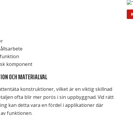
er
ållsarbete
l funktion
sisk komponent
ION OCH MATERIALVAL
attentäta konstruktioner, vilket är en viktig skillnad
aljen ofta blir mer porös i sin uppbyggnad. Vid rätt
ng kan detta vara en fördel i applikationer där
l av funktionen.