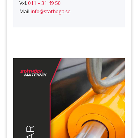
Vxl.
011 – 31 49 50
Mail
info@stathoga.se