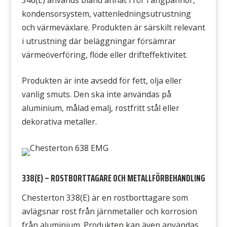
346(E) används bland annat i rör i ångpannor,
kondensorsystem, vattenledningsutrustning
och värmeväxlare. Produkten är särskilt relevant
i utrustning där beläggningar försämrar
värmeöverföring, flöde eller drifteffektivitet.
Produkten är inte avsedd för fett, olja eller
vanlig smuts. Den ska inte användas på
aluminium, målad emalj, rostfritt stål eller
dekorativa metaller.
338(E) – ROSTBORTTAGARE OCH METALLFÖRBEHANDLING
Chesterton 338(E) är en rostborttagare som
avlägsnar rost från järnmetaller och korrosion
från aluminium. Produkten kan även användas