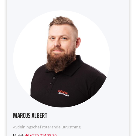
MARCUS ALBERT
Avdelningschef roterande utrustning
Mobil:
46 (0)70-714 75 70