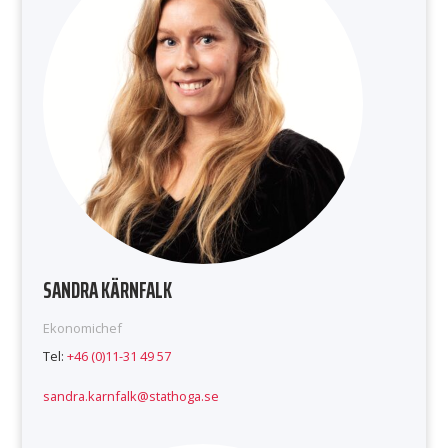
SANDRA KÄRNFALK
Ekonomichef
Tel:
+46 (0)11-31 49 57
sandra.karnfalk@stathoga.se