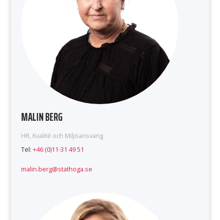
MALIN BERG
HR, Kvalité och Miljöansvarig
Tel:
+46 (0)11-31 49 51
malin.berg@stathoga.se