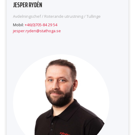
JESPER RYDÉN
Avdelningschef / Roterande utrustning / Tullinge
Mobil:
+46(0)705-84 29 54
jesper.ryden@stathoga.se