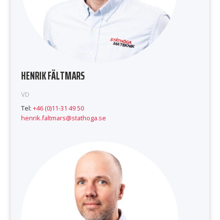
HENRIK FÄLTMARS
VD
Tel:
+46 (0)11-31 49 50
henrik.faltmars@stathoga.se