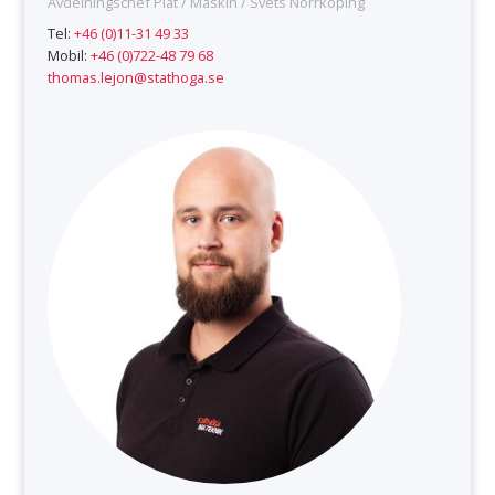
Avdelningschef Plåt / Maskin / Svets Norrköping
Tel:
+46 (0)11-31 49 33
Mobil:
+46 (0)722-48 79 68
thomas.lejon@stathoga.se