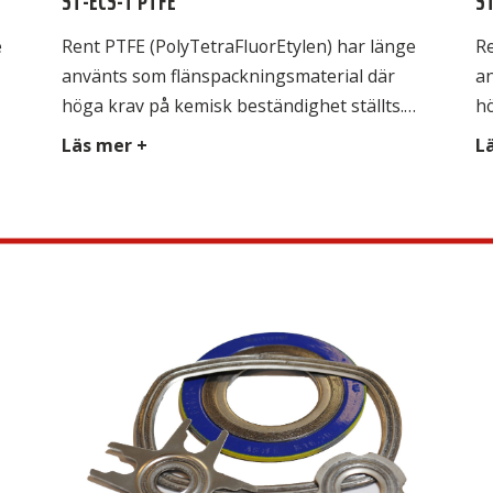
ST-ECS-T PTFE
S
e
Rent PTFE (PolyTetraFluorEtylen) har länge
Re
använts som flänspackningsmaterial där
a
höga krav på kemisk beständighet ställts.
hö
Obehandlad eller ofylld PTFE har dock
Ob
Läs mer +
L
nackdelen att den kallflyter, vilket innebär
na
rån
att packningen flyter ut under påverkan från
at
t
flänstrycket. Detta uppträdande är speciellt
fl
markant vid förhöjd temperatur, till slut
ma
finns inga bultkrafter kvar och det börjar
fi
läcka. Avsedd för […]
lä