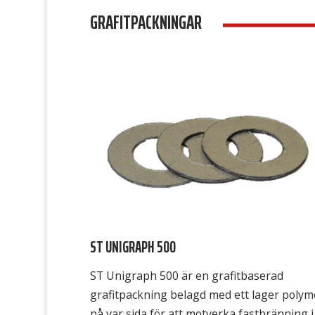
GRAFITPACKNINGAR
enligt DVGW och för dricksvatten enligt K
samt även FDA-godkänd. Avsedd för
Lågtrycksånga, kall- och varmvatten, […]
ST UNIGRAPH 500
ST Unigraph 500 är en grafitbaserad
grafitpackning belagd med ett lager polym
på var sida för att motverka fastbränning i