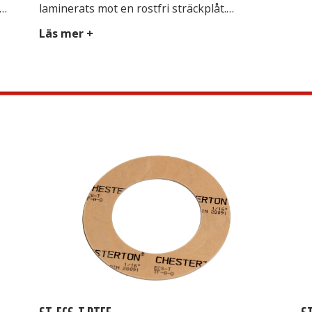
laminerats mot en rostfri sträckplåt.
Packningen är försedd med antisticker
Läs mer +
,
beläggning på bägge sidor, som gör att den
är mycket enkel att demontera. ST Grafit IQS
kan stansas och klippas med vanliga verktyg
och minimerar skärskador på händer.
Avsedd för ST Grafit […]