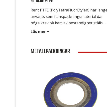
ST BLUE PTFE
Rent PTFE (PolyTetraFluorEtylen) har läng
använts som flänspackningsmaterial där
höga krav på kemisk beständighet ställs.
Obehandlad eller ofylld PTFE har dock
Läs mer +
nackdelen att den kallflyter, vilket innebär
att packningen flyter ut under påverkan f
METALLPACKNINGAR
flänstrycket. Detta uppträdande är speciell
markant vid förhöjd temperatur, till slut
finns inga bultkrafter kvar och det börjar
läcka. ST Blue […]