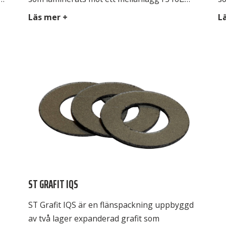
Packningar kan stansas och klippas med
ni
Läs mer +
L
vanliga industriverktyg. En kostnadseffektiv
ni
as
packning där grafit önskas användas. Avsedd
l
för ST Duragraf F är beständig mot de flesta
Ni
tt
media, exempelvis ånga, hetvatten, alkalier,
st
oljor, lösningsmedel, syrgas,flytande syre
mi
samt syror […]
ST GRAFIT IQS
ST Grafit IQS är en flänspackning uppbyggd
av två lager expanderad grafit som