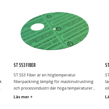
ST 553 FIBER
S
ST 553 Fiber är en högtemperatur
ST
k
fiberpackning lämplig för maskinutrustning
lä
och processindustri där höga temperaturer
ol
förekommer. ST 553 Fiber är i första hand
v
Läs mer +
L
framtagen för att vara bra för miljön. Tack
an
vare sin smidighet är den lätt att montera
bi