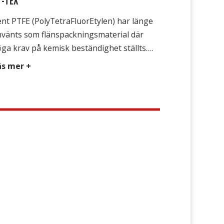
T-TEX
nt PTFE (PolyTetraFluorEtylen) har länge
nvänts som flänspackningsmaterial där
ga krav på kemisk beständighet ställts.
ehandlad eller ofylld PTFE har dock
äs mer +
ckdelen att den kallflyter, vilket innebär
t packningen flyter ut under påverkan från
änstrycket. Detta uppträdande är speciellt
rkant vid förhöjd temperatur, till slut
nns inga bultkrafter kvar och det börjar
cka. Avsedd för […]