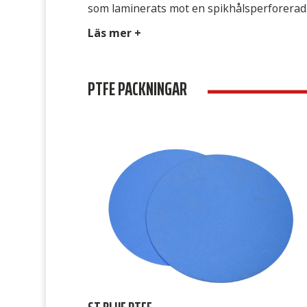
som laminerats mot en spikhålsperforerad
rostfri plåt. Den är beständig mot de flesta
Läs mer +
media, exempelvis ånga, hetvatten, alkalier
oljor, lösningsmedel, syrgas, flytande syre
PTFE PACKNINGAR
samt syror med undantag för starkt
oxiderande media som salpetersyra,
koncentrerad svavelsyra och heta
permanganater / kromater. Avsedd för ST
[…]