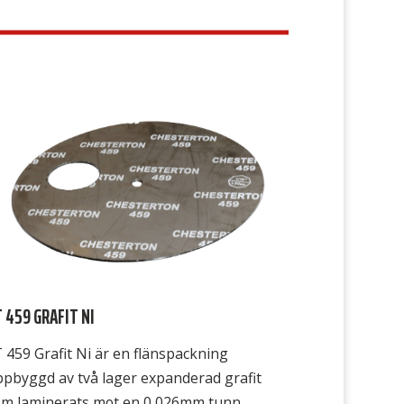
cket bra efter flänsarnas ojämnheter.
ldigt gastät, har en specifik leak rate på
009 enligt DIN3535-6 att jämföra med
anliga” fiberpackningar […]
 459 GRAFIT NI
 459 Grafit Ni är en flänspackning
pbyggd av två lager expanderad grafit
om laminerats mot en 0,026mm tunn