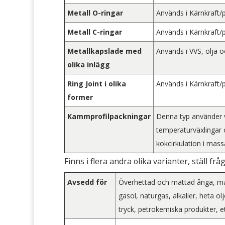
Metall O-ringar
Används i Kärnkraft/
Metall C-ringar
Används i Kärnkraft/
Metallkapslade med
Används i VVS, olja 
olika inlägg
Ring Joint i olika
Används i Kärnkraft/
former
Kammprofilpackningar
Denna typ använder v
temperaturväxlingar o
kokcirkulation i mass
Finns i flera andra olika varianter, ställ fråga
Avsedd för
Överhettad och mättad ånga, mat
gasol, naturgas, alkalier, heta o
tryck, petrokemiska produkter, 