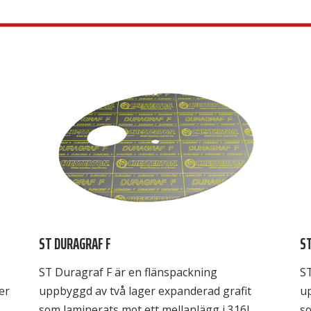
TW,
och den formar sig också mycket bra efter
my
flänsarnas ojämnheter. Avsedd för
Vä
Lågtrycksånga, kall- och varmvatten, […]
0,
”v
ST DURAGRAF F
ST
ST Duragraf F är en flänspackning
ST
er
uppbyggd av två lager expanderad grafit
up
som laminerats mot ett mellanlägg i 316L.
s