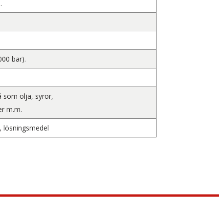
.
00 bar).
å som olja, syror,
er m.m.
a, lösningsmedel