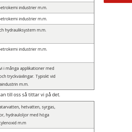
petrokemi industrier m.m.
petrokemi industrier m.m.
och hydrauliksystem m.m.
petrokemi industrier m.m.
i i många applikationer med
ch tryckväxlingar. Typiskt vid
aindustrin m.m.
n till oss så tittar vi på det.
arvatten, hetvatten, syrgas,
ljor, hydrauloljor med höga
etylenoxid m.m