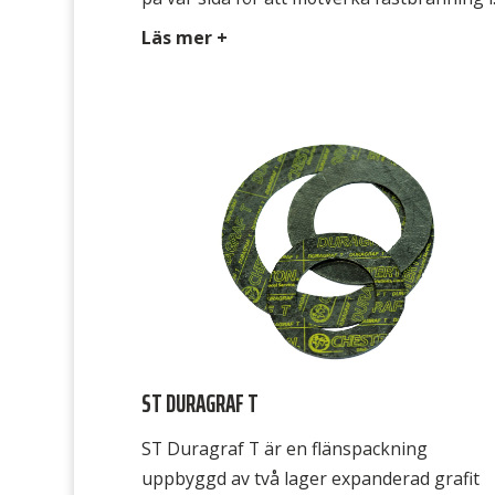
flänsarna. packningar kan stansas och
Läs mer +
klippas med vanliga industriverktyg. En
kostnadseffektiv packning där grafit önsk
användas. ST Unigraph 500 är en
grafitbaserad grafitpackning belagd med e
lager polymer på var sida för att motverka
fastbränning […]
ST DURAGRAF T
ST Duragraf T är en flänspackning
uppbyggd av två lager expanderad grafit