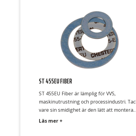
ST 455EU FIBER
ST 455EU Fiber är lämplig för VVS,
maskinutrustning och processindustri. Tac
vare sin smidighet är den lätt att montera
och den formar sig också mycket bra efter
Läs mer +
flänsarnas ojämnheter. ST 455EU Fiber är
godkänd för stadsgas, naturgas och gasol