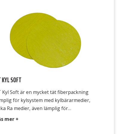
T KYL SOFT
 Kyl Soft är en mycket tät fiberpackning
mplig för kylsystem med kylbärarmedier,
ika Ra medier, även lämplig för
ärmesystem, kompressorsystem, även
äs mer +
dra applikationer inom sjöfart och
lindustri. Tack och den formar sig också