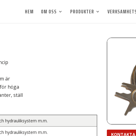
HEM
OM OSS
PRODUKTER
VERKSAMHET
ncip
om är
 för höga
nter, ställ
och hydrauliksystem m.m.
och hydrauliksystem m.m.
KONTAKTA