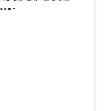
ckelfolie. Genom att välja en kärna av
äs mer +
ckel istället för rostfritt stål kan grafiten
amineras med minimal mängd adhesiv.
ckelfolien gör också att packningar kan
ansas och klippas med vanliga verktyg,
nimerar skärskador på händer. Avsedd […]