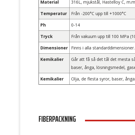
Material
316L, mjukstål, Hastelloy C, m.m
Temperatur
Från -200°C upp till +1000°C
Ph
0-14
Tryck
Från vakuum upp till 100 MPa (10
Dimensioner
Finns i alla standarddimensioner.
Kemikalier
Går att få så det tål det mesta s
baser, ånga, lösningsmedel, gas
Kemikalier
Olja, de flesta syror, baser, ång
FIBERPACKNING