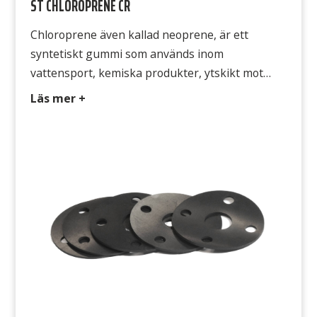
ST CHLOROPRENE CR
Chloroprene även kallad neoprene, är ett
syntetiskt gummi som används inom
vattensport, kemiska produkter, ytskikt mot
oljor, stötdämpande, värmeisolerande. Typ CR
Läs mer +
328 Färg Svart Hårdhet 65° Shore A Densitet 1,4
g/cm3 Temperatur -20°C till +80°C
Draghållfasthet 5 MPa Gummits yta Båda
sidorna släta