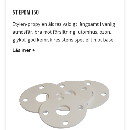
ST EPDM 150
Etylen-propylen åldras väldigt långsamt i vanlig
atmosfär, bra mot förslitning, utomhus, ozon,
glykol, god kemisk resistens speciellt mot baser,
mjuk vid låga temperaturer, bra mot hetvatten
Läs mer +
och viss ånga. Typ EPDM/SBR 322 Färg Svart
Hårdhet 65° Shore A Densitet 1,4 g/cm3
Temperatur -30°C till +100°C Draghållfasthet 5
MPa Gummits yta Båda sidorna släta