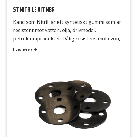
ST NITRILE VIT NBR
Känd som Nitril, är ett syntetiskt gummi som är
resistent mot vatten, olja, drivmedel,
petroleumprodukter. Dålig resistens mot ozon,
solljus och utomhusapplikationer. Typ CR 321
Läs mer +
Färg Vit Hårdhet 60° Shore A Densitet 1,55
g/cm3 Temperatur -35°C till +110°C
Draghållfasthet 5 MPa Gummits yta Båda
sidorna släta