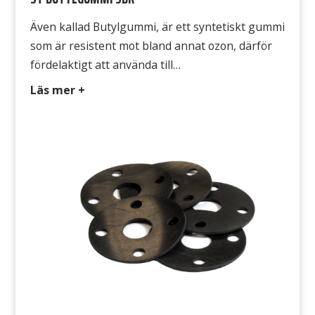
Även kallad Butylgummi, är ett syntetiskt gummi
som är resistent mot bland annat ozon, därför
fördelaktigt att använda till
utomhuskonstruktioner. Typ SBR/NR 326 Färg
Läs mer +
Svart Hårdhet 70° Shore A Densitet 1,5 g/cm3
Temperatur -20°C till +70°C Draghållfasthet 3
MPa Gummits yta Båda sidorna släta