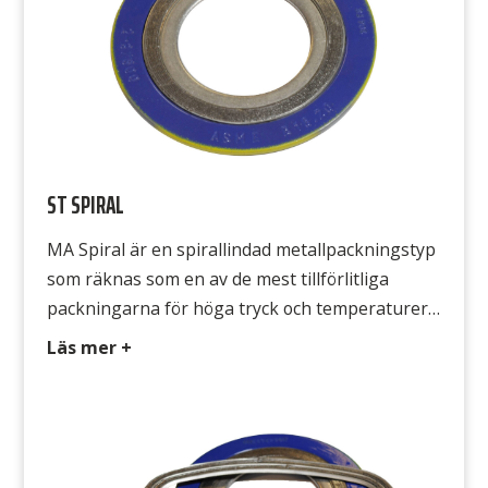
ST SPIRAL
MA Spiral är en spirallindad metallpackningstyp
som räknas som en av de mest tillförlitliga
packningarna för höga tryck och temperaturer
som sträcker sig från höga ända ner till mycket
Läs mer +
låga. Packningstypen har ett stort
användningsområde och den finns också i
många olika utföranden och med många
materialkombinationer. Specialdimensioner och
värmeväxlar-utföranden kan tillverkas till