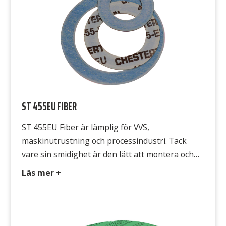
ST 455EU FIBER
ST 455EU Fiber är lämplig för VVS,
maskinutrustning och processindustri. Tack
vare sin smidighet är den lätt att montera och
den formar sig också mycket bra efter
Läs mer +
flänsarnas ojämnheter. ST 455EU Fiber är
godkänd för stadsgas, naturgas och gasol enligt
DVGW och för dricksvatten enligt KTW, samt
även FDA-godkänd. Avsedd för Lågtrycksånga,