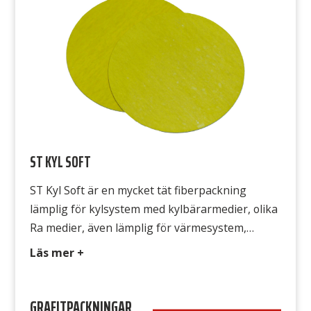
ojämnheter. Avsedd för Lågtrycksånga, kall- och
varmvatten, […]
ST KYL SOFT
ST Kyl Soft är en mycket tät fiberpackning
lämplig för kylsystem med kylbärarmedier, olika
Ra medier, även lämplig för värmesystem,
kompressorsystem, även andra applikationer
Läs mer +
inom sjöfart och bilindustri. Tack och den formar
sig också mycket bra efter flänsarnas
GRAFITPACKNINGAR
ojämnheter. Väldigt gastät, har en specifik leak