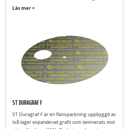
flänsarna. packningar kan stansas och klippas
Läs mer +
med vanliga industriverktyg. En
kostnadseffektiv packning där grafit önskas
användas. ST Unigraph 500 är en grafitbaserad
grafitpackning belagd med ett lager polymer på
var sida för att motverka fastbränning […]
ST DURAGRAF F
ST Duragraf F är en flänspackning uppbyggd av
två lager expanderad grafit som laminerats mot