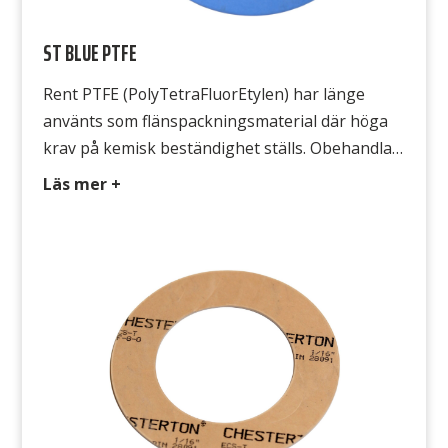
ST BLUE PTFE
Rent PTFE (PolyTetraFluorEtylen) har länge
använts som flänspackningsmaterial där höga
krav på kemisk beständighet ställs. Obehandlad
eller ofylld PTFE har dock nackdelen att den
Läs mer +
kallflyter, vilket innebär att packningen flyter ut
under påverkan från flänstrycket. Detta
uppträdande är speciellt markant vid förhöjd
temperatur, till slut finns inga bultkrafter kvar
och det börjar läcka. ST Blue […]