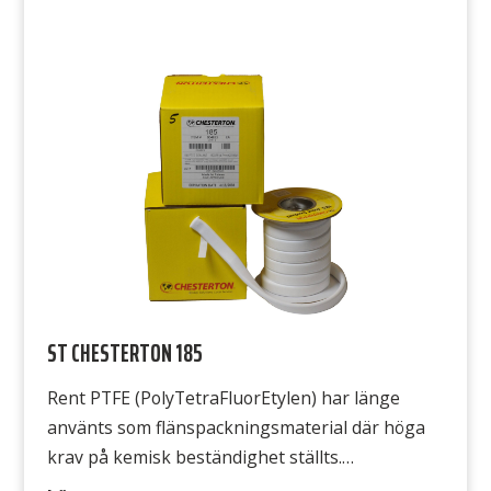
flänspackningsmaterial och som används vid
höga temperaturer. ST Crinkle tape är försedd
med klister på ena sidan för lätt montage.
Avsedd för ST Crinkle tape är […]
ST CHESTERTON 185
Rent PTFE (PolyTetraFluorEtylen) har länge
använts som flänspackningsmaterial där höga
krav på kemisk beständighet ställts.
Obehandlad eller ofylld PTFE har dock nackdelen