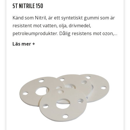
ST NITRILE 150
Känd som Nitril, är ett syntetiskt gummi som är
resistent mot vatten, olja, drivmedel,
petroleumprodukter. Dålig resistens mot ozon,
solljus och utomhusapplikationer. Typ NBR 320
Läs mer +
Färg Svart Hårdhet 65° Shore A Densitet 1,4
g/cm3 Temperatur -20°C till +80°C
Draghållfasthet 5 MPa Gummits yta Båda
sidorna släta