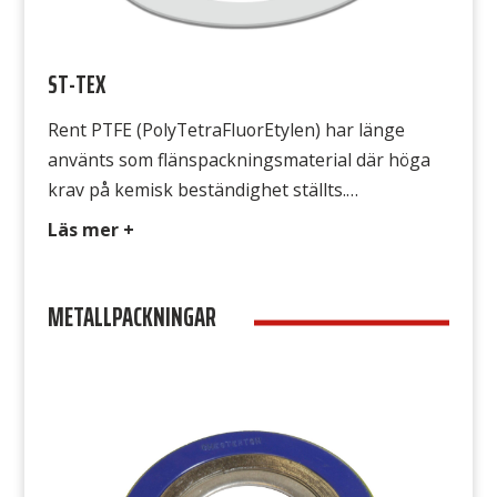
ST-TEX
Rent PTFE (PolyTetraFluorEtylen) har länge
använts som flänspackningsmaterial där höga
krav på kemisk beständighet ställts.
Obehandlad eller ofylld PTFE har dock nackdelen
Läs mer +
att den kallflyter, vilket innebär att packningen
flyter ut under påverkan från flänstrycket. Detta
METALLPACKNINGAR
uppträdande är speciellt markant vid förhöjd
temperatur, till slut finns inga bultkrafter kvar
och det börjar läcka. Avsedd för […]