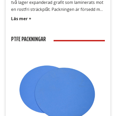
två lager expanderad grafit som laminerats mot
en rostfri sträckplåt. Packningen är försedd med
antisticker beläggning på bägge sidor, som gör
Läs mer +
att den är mycket enkel att demontera. ST Grafit
IQS kan stansas och klippas med vanliga
PTFE PACKNINGAR
verktyg och minimerar skärskador på händer.
Avsedd för ST Grafit […]