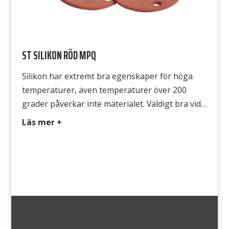
ST SILIKON RÖD MPQ
Silikon har extremt bra egenskaper för höga
temperaturer, även temperaturer över 200
grader påverkar inte materialet. Väldigt bra vid
solljus, ozon, syrgas, samt väldigt god elektrisk
Läs mer +
isolator, används runt ugnar både vid livsmedel
och industri. Typ Typ MPQ 337 Färg Röd
Hårdhet 60° Shore A Densitet 1,25 g/cm3
Temperatur -60°C till +220°C Draghållfasthet
6,5 MPa […]