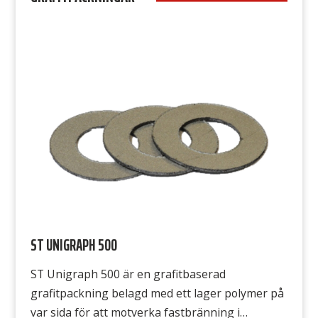
rate på 0,009 enligt DIN3535-6 att jämföra med
”vanliga” fiberpackningar […]
ST UNIGRAPH 500
ST Unigraph 500 är en grafitbaserad
grafitpackning belagd med ett lager polymer på
var sida för att motverka fastbränning i