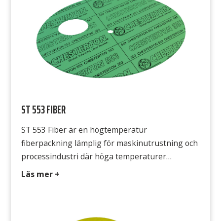
kall- och varmvatten, […]
ST 553 FIBER
ST 553 Fiber är en högtemperatur
fiberpackning lämplig för maskinutrustning och
processindustri där höga temperaturer
förekommer. ST 553 Fiber är i första hand
Läs mer +
framtagen för att vara bra för miljön. Tack vare
sin smidighet är den lätt att montera och den
formar sig också mycket bra efter flänsarnas