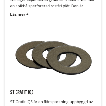
en spikhålsperforerad rostfri plåt. Den är
beständig mot de flesta media, exempelvis ånga,
Läs mer +
hetvatten, alkalier, oljor, lösningsmedel, syrgas,
flytande syre samt syror med undantag för
starkt oxiderande media som salpetersyra,
koncentrerad svavelsyra och heta
permanganater / kromater. Avsedd för ST […]
ST GRAFIT IQS
ST Grafit IQS är en flänspackning uppbyggd av