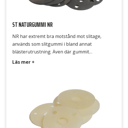
ST NATURGUMMI NR
NR har extremt bra motstånd mot slitage,
används som slitgummi i bland annat
blästerutrustning. Även där gummit
kontinuerligt utsätts för friktion. Typ NR 334
Läs mer +
Färg Svart Hårdhet 60° Shore A Densitet 1,4
g/cm3 Temperatur -25°C till +80°C
Draghållfasthet 12 MPa Gummits yta Båda
sidorna släta