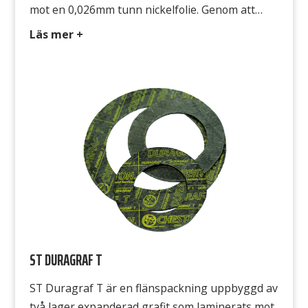
mot en 0,026mm tunn nickelfolie. Genom att
välja en kärna av nickel istället för rostfritt stål
Läs mer +
kan grafiten lamineras med minimal mängd
adhesiv. Nickelfolien gör också att packningar
kan stansas och klippas med vanliga verktyg,
minimerar skärskador på händer. Avsedd […]
ST DURAGRAF T
ST Duragraf T är en flänspackning uppbyggd av
två lager expanderad grafit som laminerats mot