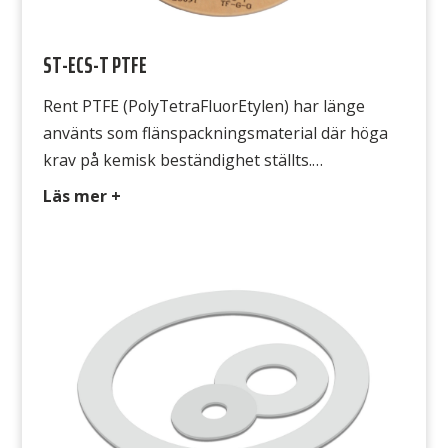
ST-ECS-T PTFE
Rent PTFE (PolyTetraFluorEtylen) har länge
använts som flänspackningsmaterial där höga
krav på kemisk beständighet ställts.
Obehandlad eller ofylld PTFE har dock nackdelen
Läs mer +
att den kallflyter, vilket innebär att packningen
flyter ut under påverkan från flänstrycket. Detta
uppträdande är speciellt markant vid förhöjd
temperatur, till slut finns inga bultkrafter kvar
och det börjar läcka. Avsedd för […]