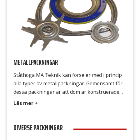
nästan vilken […]
METALLPACKNINGAR
Ståthöga MA Teknik kan förse er med i princip
alla typer av metallpackningar. Gemensamt för
dessa packningar är att dom är konstruerade
för höga tryck och ofta även för höga
Läs mer +
temperaturer. Finns i flera andra olika varianter,
ställ frågan till oss så tittar vi på det.
DIVERSE PACKNINGAR
Kopparringar Används i VVS, olja och
hydrauliksystem m.m. Aluminiumringar […]