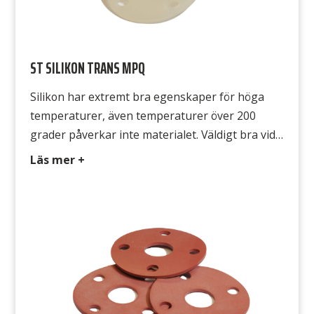
ST SILIKON TRANS MPQ
Silikon har extremt bra egenskaper för höga
temperaturer, även temperaturer över 200
grader påverkar inte materialet. Väldigt bra vid
solljus, ozon, syrgas, samt väldigt god elektrisk
Läs mer +
isolator, används runt ugnar både vid livsmedel
och industri. Typ MPQ 336 Färg Transparent
Hårdhet 60° Shore A Densitet 1,25 g/cm3
Temperatur -60°C till +220°C Draghållfasthet
6,5 MPa Gummits […]