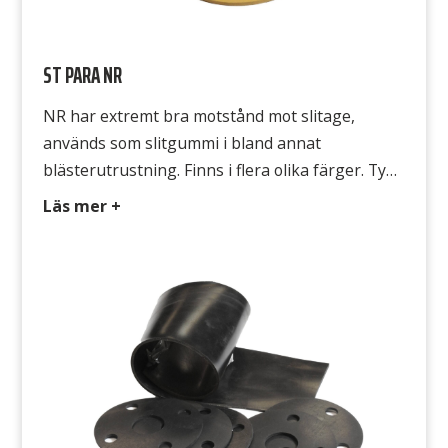
ST PARA NR
NR har extremt bra motstånd mot slitage,
används som slitgummi i bland annat
blästerutrustning. Finns i flera olika färger. Typ
NR 330,331,332,333 Färg Beige, Grå, Röd, Gul
Läs mer +
Hårdhet 45° Shore A Densitet 1,4 g/cm3
Temperatur -20°C till +80°C Draghållfasthet
16MPa, Grå variant 20 MPa