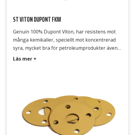
ST VITON DUPONT FKM
Genuin 100% Dupont Viton, har resistens mot
många kemikalier, speciellt mot koncentrerad
syra, mycket bra för petroleumprodukter även
vid högre temperaturer. Välkänt och säkert
Läs mer +
material. Typ FKM 324 Färg Svart Hårdhet 75°
Shore A Densitet 1,5 g/cm3 Temperatur -15°C
till +250°C Draghållfasthet 13 MPa Gummits yta
Båda sidorna släta