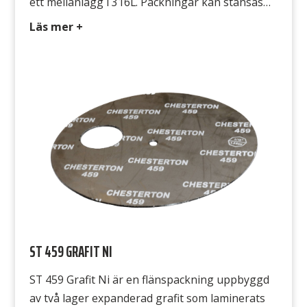
ett mellanlägg i 316L. Packningar kan stansas
och klippas med vanliga industriverktyg. En
Läs mer +
kostnadseffektiv packning där grafit önskas
användas. Avsedd för ST Duragraf F är
beständig mot de flesta media, exempelvis ånga,
hetvatten, alkalier, oljor, lösningsmedel,
syrgas,flytande syre samt syror […]
ST 459 GRAFIT NI
ST 459 Grafit Ni är en flänspackning uppbyggd
av två lager expanderad grafit som laminerats