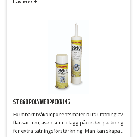
Läs mer +
att den kallflyter, vilket innebär att packningen
flyter ut under påverkan från flänstrycket. Detta
uppträdande är speciellt markant vid förhöjd
temperatur, till slut finns inga bultkrafter kvar
och det börjar läcka Avsedd för […]
ST 860 POLYMERPACKNING
Formbart tvåkomponentsmaterial för tätning av
flänsar mm, även som tillägg på/under packning
för extra tätningsförstärkning. Man kan skapa