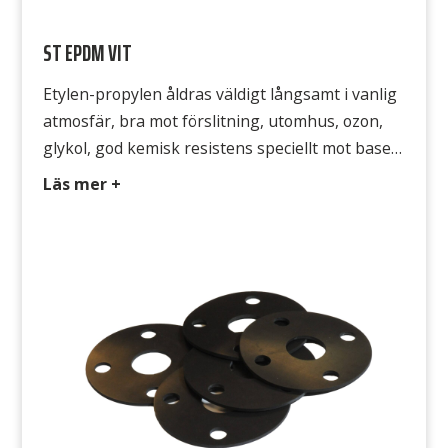
ST EPDM VIT
Etylen-propylen åldras väldigt långsamt i vanlig
atmosfär, bra mot förslitning, utomhus, ozon,
glykol, god kemisk resistens speciellt mot baser,
mjuk vid låga temperaturer, bra mot hetvatten
Läs mer +
och viss ånga. Typ EPDM/SBR 323 Färg Vit
Hårdhet 65° Shore A Densitet 1,4 g/cm3
Temperatur -30°C till +100°C Draghållfasthet 5
MPa Gummits yta Båda sidorna släta