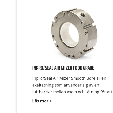
annat kontaktfria tätningsytor. Chesterto
4400 har […]
INPRO/SEAL AIR MIZER FOOD GRADE
Inpro/Seal Air Mizer Smooth Bore är en
axeltätning som använder sig av en
luftbarriär mellan axeln och tätning för att
skapa en effektiv tätningsfunktion.
Läs mer +
Luftspalten förhindrar att produkter eller
utsläpp kommer ut i atmosfären och