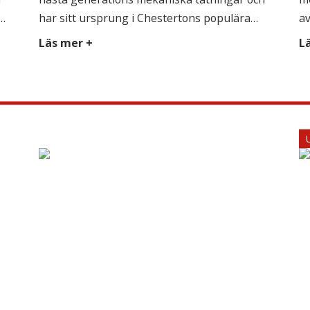
ad
har sitt ursprung i Chestertons populära
av
modulära plattform AXIUS™. Tätningens
mö
Läs mer +
L
ra
modulära design gör det enkelt att anpassa
D
)
valen av metalldelar i tätningen till
ka
processens kemiska sammansättning för
be
längre livslängd i olika applikationer. Även
ap
ch
ytor och elastomerer anpassas till rådande
tä
process med stor flexibilitet. Varje […]
ka
en