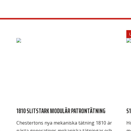
1810 SLITSTARK MODULÄR PATRONTÄTNING
S
Chestertons nya mekaniska tätning 1810 är
H
n
nästa generations mekaniska tätningar och
m