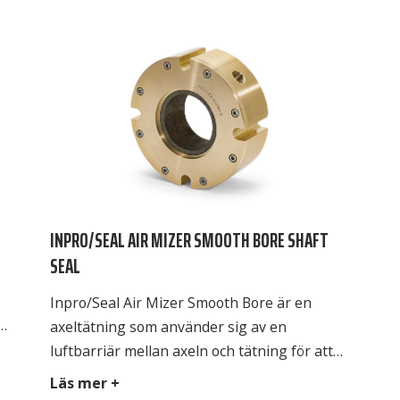
ns
INPRO/SEAL AIR MIZER SMOOTH BORE SHAFT
SEAL
Inpro/Seal Air Mizer Smooth Bore är en
axeltätning som använder sig av en
luftbarriär mellan axeln och tätning för att
skapa en effektiv tätningsfunktion.
Läs mer +
Luftspalten förhindrar att produkter eller