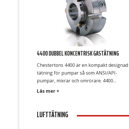
4400 DUBBEL KONCENTRISK GASTÄTNING
Chestertons 4400 är en kompakt designad
tätning för pumpar så som ANSI/API-
pumpar, mixrar och omrörare. 4400
tätningen ger möjligheten att enkelt
Läs mer +
uppgradera en traditionell gastätning till 
mer effektiv gastätning. Den är också ett
LUFTTÄTNING
perfekt val vid uppgradering av
underpresterande vätskesmörjda tätninga
till en mer avancerad tätning med bland