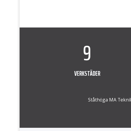
kontaminering från att komma in i
produkten eller utrustningen. Den
patenterade icke-kontakt och icke-slitande
Air Mizer är underhållsfri och utformad […]
9
VERKSTÄDER
Ståthöga MA Teknik