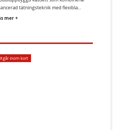
ancerad tätningsteknik med flexibla
jligheter till underhåll och reparation.
äs mer +
enna mekaniska enkeltätning i
ssetutförande är konstruerad för att möta
hovet hos de flesta anläggningar och dess
plikationer med utmärkt tillförlitlighet. Alla
tningens slitdelar finns i en enda utbytbar
Utgår inom kort
ssettenhet som sitter monterad i en för
kel […]