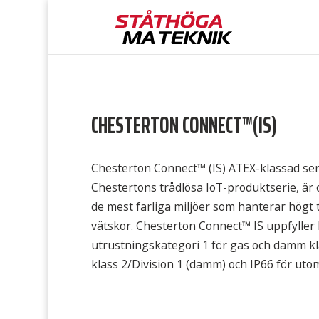
CHESTERTON CONNECT™(IS)
Chesterton Connect™ (IS) ATEX-klassad sen
Chestertons trådlösa IoT-produktserie, är 
de mest farliga miljöer som hanterar högt
vätskor. Chesterton Connect™ IS uppfylle
utrustningskategori 1 för gas och damm kla
klass 2/Division 1 (damm) och IP66 för ut