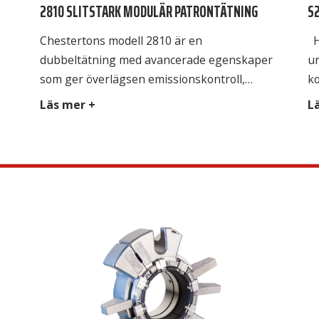
2810 SLITSTARK MODULÄR PATRONTÄTNING
S
Chestertons modell 2810 är en
H
dubbeltätning med avancerade egenskaper
u
som ger överlägsen emissionskontroll,
k
säkerhet och tillförlitlighet. Passar perfekt
fl
Läs mer +
L
för att täta farliga processvätskor och där
re
man vill förhindra torrkörning av
ka
enkeltätningar. 2810 erbjuder en hög nivå av
mö
kontroll över driftförhållandena för
oc
tätningen vilket genererar en mycket lång
ti
livslängd.
en
mo