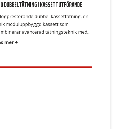
20 DUBBELTÄTNING I KASSETTUTFÖRANDE
ögpresterande dubbel kassettätning, en
nik moduluppbyggd kassett som
ombinerar avancerad tätningsteknik med
exibla möjligheter till underhåll och
äs mer +
paration. Denna mekaniska tätning i
ssettutförande är konstruerad för att
ta behovet hos de flesta anläggningar
h dess applikationer med utmärkt
llförlitlighet. Alla tätningens slitdelar finns i
 enda utbytbar kassettenhet som sitter
nterad i en för […]