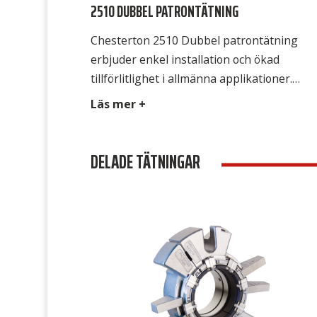
2510 DUBBEL PATRONTÄTNING
Chesterton 2510 Dubbel patrontätning
erbjuder enkel installation och ökad
tillförlitlighet i allmänna applikationer.
Patrontätningen bygger på den
Läs mer +
högpresterande Chesterton AXIUS™-
plattformen och är designad för maximal
DELADE TÄTNINGAR
pålitlighet, vilket gör den till en idealisk
standardlösning för användning i hela
anläggningen. Med sin hydrauliskt
dubbelbalanserade ytkonstruktion är
tätningen utformad för att tåla
tryckväxlingar och fluktuationer, vilket
garanterar att […]