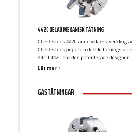
442C DELAD MEKANISK TÄTNING
Chestertons 442C är en vidareutveckling a
Chestertons populära delade tätningsseri
442. I 442C har den patenterade designen
ytterligare utvecklats och förbättrats.
Läs mer +
Tätningen består av två primära delar som
ha designats för att säkerställa ett enkelt
GASTÄTNINGAR
montage med hög pression och
tillförlitlighet. Tätningen monteras i några 
enkla steg, utan behov av att kontrollera
ytornas inriktning […]