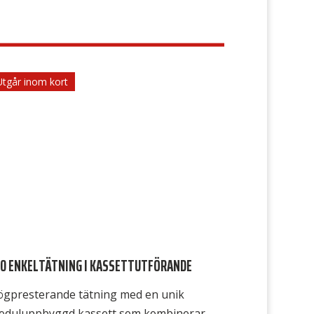
Utgår inom kort
10 ENKELTÄTNING I KASSETTUTFÖRANDE
ögpresterande tätning med en unik
oduluppbyggd kassett som kombinerar