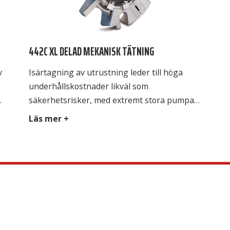
442C XL DELAD MEKANISK TÄTNING
v
Isärtagning av utrustning leder till höga
e
underhållskostnader likväl som
säkerhetsrisker, med extremt stora pumpar
och andra roterande utrustningar är
Läs mer +
insatserna mycket stora. Chesterton 442C XL
delad mekanisk tätning passar utrustningar
med axlar från 125 mm upp till 195 mm och
få
är skapad för att installeras utan att
utrustningen montera isär. Detta hjälper
kunder att minska […]