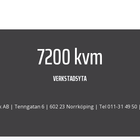
utsläpp kommer ut i atmosfären och
kontaminering från att komma in i
produkten eller utrustningen. Den
patenterade icke-kontakt och icke-slitande
Air Mizer är underhållsfri och utformad […]
7200 kvm
VERKSTADSYTA
 AB | Tenngatan 6 | 602 23 Norrköping | Tel 011-31 49 50 