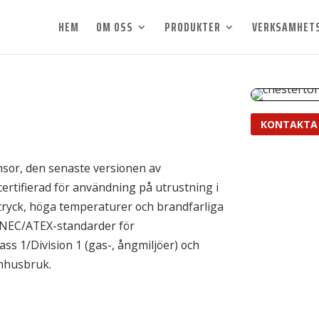
HEM
OM OSS
PRODUKTER
VERKSAMHET
KONTAKTA
sor, den senaste versionen av
certifierad för användning på utrustning i
 tryck, höga temperaturer och brandfarliga
r NEC/ATEX-standarder för
ss 1/Division 1 (gas-, ångmiljöer) och
omhusbruk.