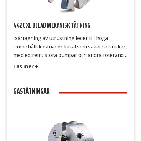
442C XL DELAD MEKANISK TÄTNING
Isärtagning av utrustning leder till höga
underhållskostnader likväl som säkerhetsrisker,
med extremt stora pumpar och andra roterande
utrustningar är insatserna mycket stora.
Läs mer +
Chesterton 442C XL delad mekanisk tätning
passar utrustningar med axlar från 125 mm upp
GASTÄTNINGAR
till 195 mm och är skapad för att installeras utan
att utrustningen montera isär. Detta hjälper
kunder att minska […]