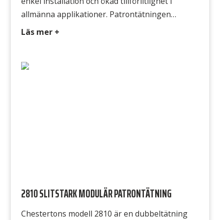
enkel installation och ökad tillförlitlighet i
allmänna applikationer. Patrontätningen
bygger på den högpresterande Chesterton
Läs mer +
AXIUS™-plattformen och är designad för
maximal pålitlighet, vilket gör den till en idealisk
standardlösning för användning i hela
anläggningen. Med sin hydrauliskt
dubbelbalanserade ytkonstruktion är tätningen
utformad för att tåla tryckväxlingar och
fluktuationer, vilket garanterar att […]
2810 SLITSTARK MODULÄR PATRONTÄTNING
Chestertons modell 2810 är en dubbeltätning