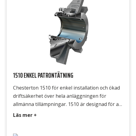
1510 ENKEL PATRONTÄTNING
Chesterton 1510 för enkel installation och ökad
driftsäkerhet över hela anläggningen för
allmänna tillämpningar. 1510 är designad för att
passa processutrustning i hela anläggningen
Läs mer +
genom Chesterton löstagbara T.A.B.S. (Tapered
Adjustable Bolting System) och med den