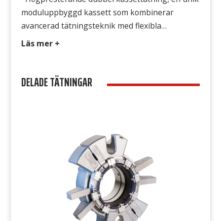
moduluppbyggd kassett som kombinerar
avancerad tätningsteknik med flexibla
möjligheter till underhåll och reparation. Denna
Läs mer +
mekaniska tätning i kassettutförande är
konstruerad för att möta behovet hos de flesta
DELADE TÄTNINGAR
anläggningar och dess applikationer med
utmärkt tillförlitlighet. Alla tätningens slitdelar
finns i en enda utbytbar kassettenhet som sitter
monterad i en för […]