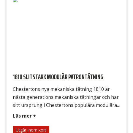
kompakta profilen är tätningsinstallationen
mycket enkel. Tillförlitlighet vid
temperaturvariationer och varierande
driftsförhållanden säkerställs genom
användning av monolitiska tätningsytor och
non-fretting […]
1810 SLITSTARK MODULÄR PATRONTÄTNING
Chestertons nya mekaniska tätning 1810 är
nästa generations mekaniska tätningar och har
sitt ursprung i Chestertons populära modulära
plattform AXIUS™. Tätningens modulära design
Läs mer +
gör det enkelt att anpassa valen av metalldelar i
tätningen till processens kemiska
Utgår inom kort