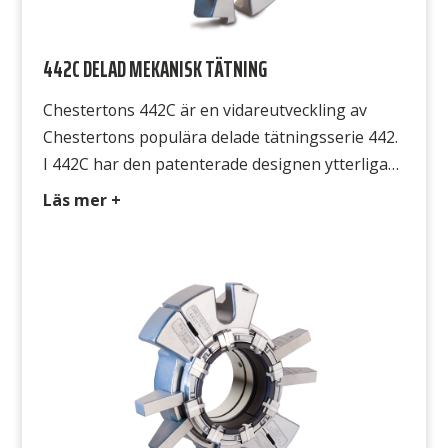
442C DELAD MEKANISK TÄTNING
Chestertons 442C är en vidareutveckling av
Chestertons populära delade tätningsserie 442.
I 442C har den patenterade designen ytterligare
utvecklats och förbättrats. Tätningen består av
Läs mer +
två primära delar som ha designats för att
säkerställa ett enkelt montage med hög
pression och tillförlitlighet. Tätningen monteras
i några få enkla steg, utan behov av att
kontrollera ytornas inriktning […]