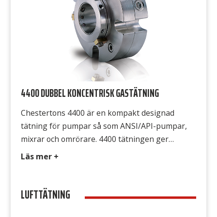
4400 DUBBEL KONCENTRISK GASTÄTNING
Chestertons 4400 är en kompakt designad
tätning för pumpar så som ANSI/API-pumpar,
mixrar och omrörare. 4400 tätningen ger
möjligheten att enkelt uppgradera en
Läs mer +
traditionell gastätning till en mer effektiv
gastätning. Den är också ett perfekt val vid
LUFTTÄTNING
uppgradering av underpresterande
vätskesmörjda tätningar till en mer avancerad