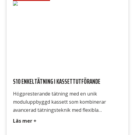
sammansättning för längre livslängd i olika
applikationer. Även ytor och elastomerer
anpassas till rådande process med stor
flexibilitet. Varje […]
S10 ENKELTÄTNING I KASSETTUTFÖRANDE
Högpresterande tätning med en unik
moduluppbyggd kassett som kombinerar
avancerad tätningsteknik med flexibla
möjligheter till underhåll och reparation. Denna
Läs mer +
mekaniska enkeltätning i kassetutförande är
konstruerad för att möta behovet hos de flesta