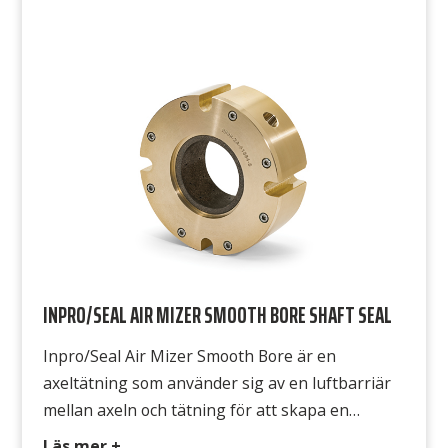
att produkter eller utsläpp kommer ut i
atmosfären och kontaminering från att komma
in i produkten eller utrustningen. Den
patenterade icke-kontakt och icke-slitande Air
Mizer är underhållsfri och utformad […]
INPRO/SEAL AIR MIZER SMOOTH BORE SHAFT SEAL
Inpro/Seal Air Mizer Smooth Bore är en
axeltätning som använder sig av en luftbarriär
mellan axeln och tätning för att skapa en
effektiv tätningsfunktion. Luftspalten förhindrar
Läs mer +