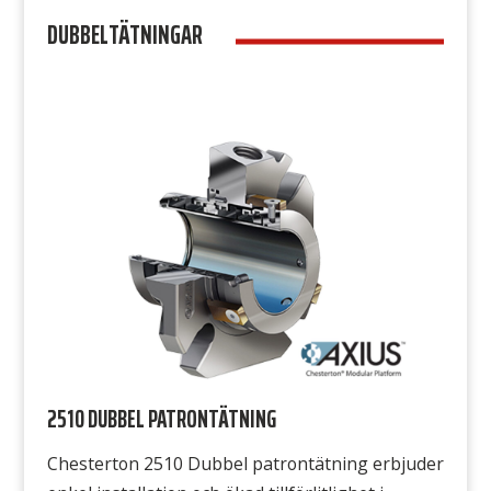
DUBBELTÄTNINGAR
anläggningar och dess applikationer med
utmärkt tillförlitlighet. Alla tätningens slitdelar
finns i en enda utbytbar kassettenhet som sitter
monterad i en för enkel […]
2510 DUBBEL PATRONTÄTNING
Chesterton 2510 Dubbel patrontätning erbjuder