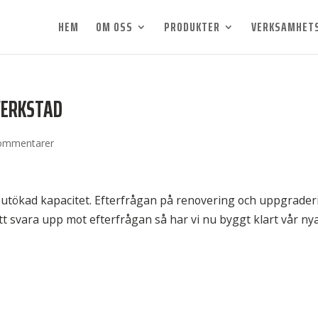
HEM
OM OSS
PRODUKTER
VERKSAMHET
RVERKSTAD
ommentarer
d utökad kapacitet. Efterfrågan på renovering och uppgrader
tt svara upp mot efterfrågan så har vi nu byggt klart vår ny