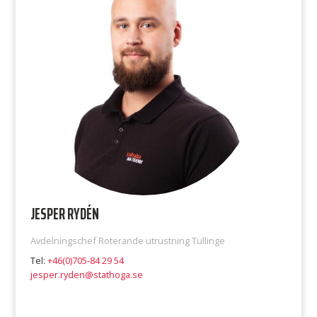
JESPER RYDÉN
Avdelningschef Roterande utrustning Tullinge
Tel:
+46(0)705-84 29 54
jesper.ryden@stathoga.se