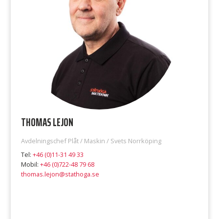
THOMAS LEJON
Avdelningschef Plåt / Maskin / Svets Norrköping
Tel:
+46 (0)11-31 49 33
Mobil:
+46 (0)722-48 79 68
thomas.lejon@stathoga.se