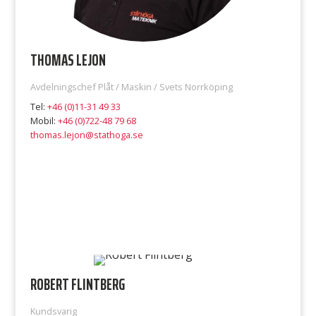
THOMAS LEJON
Avdelningschef Plåt / Maskin / Svets Norrköping
Tel:
+46 (0)11-31 49 33
Mobil:
+46 (0)722-48 79 68
thomas.lejon@stathoga.se
ROBERT FLINTBERG
Kundsvarig